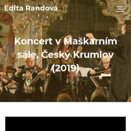
Edita Randová
Koncert v Maškarním
sále, Český Krumlov
(2019)