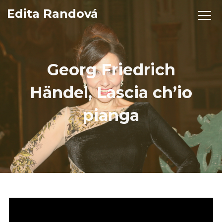
Edita Randová
Georg Friedrich
Händel, Lascia ch’io
pianga