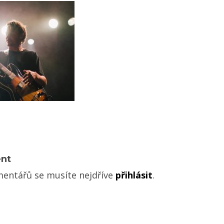
nt
mentářů se musíte nejdříve
přihlásit
.