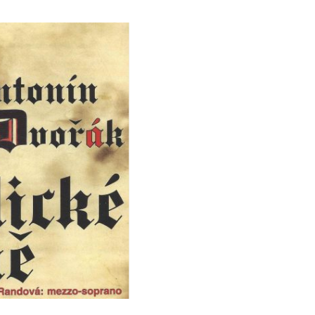
 písně
tanislav Bogunia