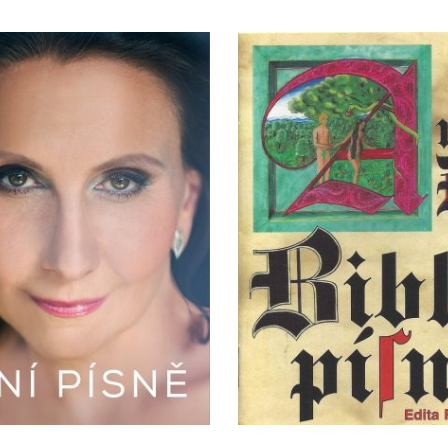
ní písně
Biblické
ová
Vladimír Strnad
Edita Randová
S