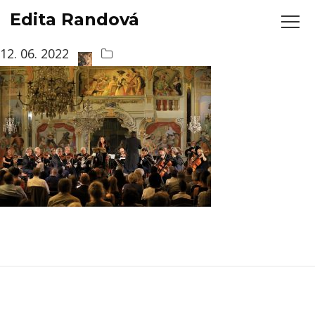
Edita Randová
Rychlé A Férové
12. 06. 2022